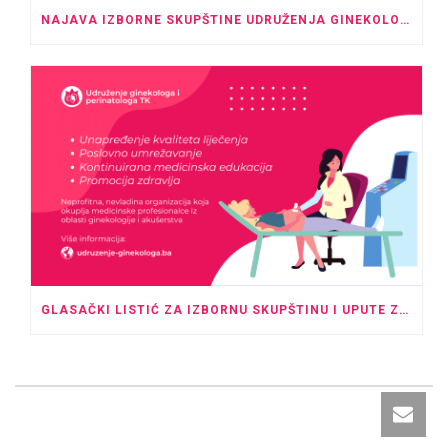
NAJAVA IZBORNE SKUPŠTINE UDRUŽENJA GINEKOLOGA I PERINATOLOGA TK
GLASAČKI LISTIĆ ZA IZBORNU SKUPŠTINU I UPUTE ZA GLASANJE U ODSUSTVU