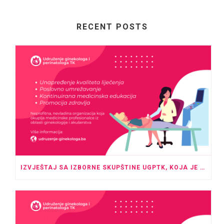
RECENT POSTS
IZVJEŠTAJ SA IZBORNE SKUPŠTINE UGPTK, KOJA JE ODRŽANA U PROSTORU HOTELA “ROYAL” TUZLA SA POČETKOM U 20:00 SATI.