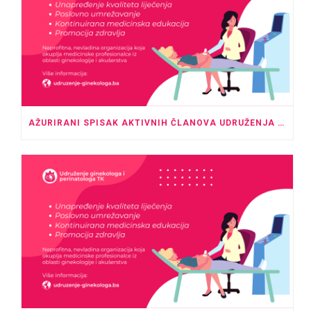
AŽURIRANI SPISAK AKTIVNIH ČLANOVA UDRUŽENJA GINEKOLOGA I PERINATOLOGA TK – MAJ 2026.