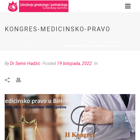
KONGRES-MEDICINSKO-PRAVO
POČETNA STRANICA
»
BESPLATNE KOTIZACIJE ZA KONGRES
“MEDICINSKO PRAVO”
»
KONGRES-MEDICINSKO-PRAVO
By
Dr Semir Hadžić
Posted
19 listopada, 2022
In