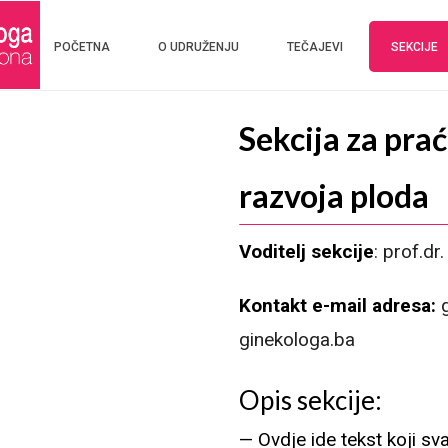
POČETNA
O UDRUŽENJU
TEČAJEVI
SEKCIJE
Sekcija za prać
razvoja ploda
Voditelj sekcije
: prof.dr
Kontakt e-mail adresa:
g
ginekologa.ba
Opis sekcije:
— Ovdje ide tekst koji sv