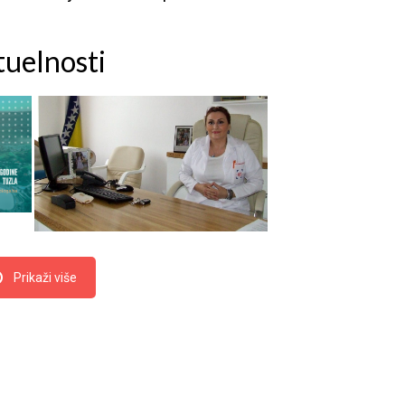
uelnosti
Prof. dr. Dženita Ljuca:
ja
˝Apelujemo na žensku
populaciju da brinu o
anu
svom zdravlju, posjete
na
ginekologa i urade Pap
test.˝
Prikaži više