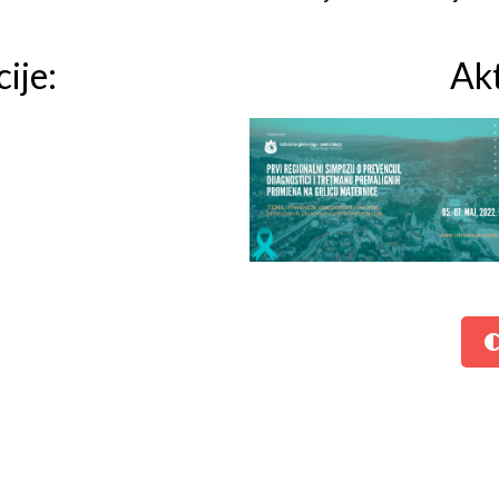
ije:
Akt
Najava Prvog
regionalnog simpozi
o prevenciji,
dijagnostici i tretm
premalignih promje
na grliću materice