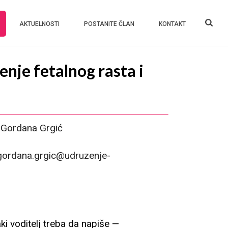
AKTUELNOSTI
POSTANITE ČLAN
KONTAKT
enje fetalnog rasta i
. Gordana Grgić
ordana.grgic@udruzenje-
aki voditelj treba da napiše —