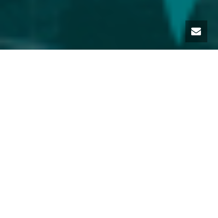
PRVI REGIONALNI SIMPOZIJ O
PREVENCIJI, DIJAGNOSTICI I
TRETMANU PREMALIGNIH
PROMJENA NA GRLIĆU MATERNICE
Datum održavanja:
05.-07. MAJ, 2022. GODINE,
TUZLA
Drage kolege i kolegice, prijatelji i saradnici,