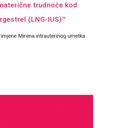
anmaterične trudnoće kod
orgestrel (LNG-IUS)™
primjene Mirena intrauterinog umetka