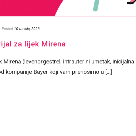
e
Posted
10 travnja, 2023
jal za lijek Mirena
ek Mirena (levenorgestrel, intrauterini umetak, inicijaln
od kompanije Bayer koji vam prenosimo u [...]