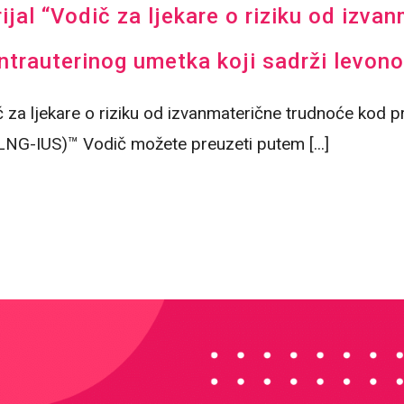
ijal “Vodič za ljekare o riziku od izv
ntrauterinog umetka koji sadrži levon
ič za ljekare o riziku od izvanmaterične trudnoće kod 
(LNG-IUS)™ Vodič možete preuzeti putem [...]