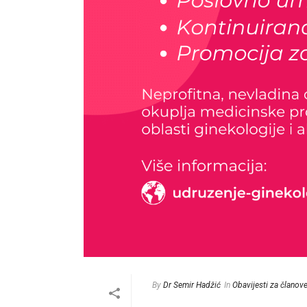
By
Dr Semir Hadžić
In
Obavijesti za članov