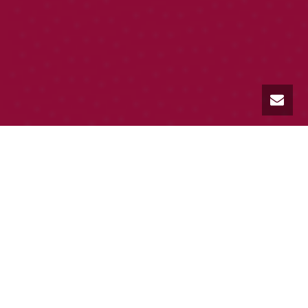
Edukacijski materijal za lijek Mirena
(levenorgestrel, intrauterini umetak,
inicijalna verzija)
Poštovani članovi, na adresu Udruženja stigao je
dopis od kompanije Bayer koji vam prenosimo u