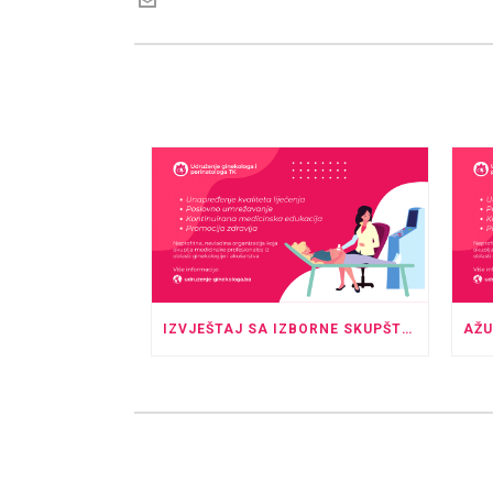
IZVJEŠTAJ SA IZBORNE SKUPŠTINE UGPTK, KOJA JE ODRŽANA U PROSTORU HOTELA “ROYAL” TUZLA SA POČETKOM U 20:00 SATI.