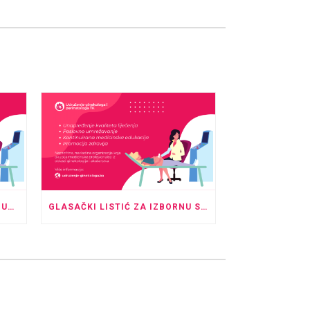
NAJAVA IZBORNE SKUPŠTINE UDRUŽENJA GINEKOLOGA I PERINATOLOGA TK
GLASAČKI LISTIĆ ZA IZBORNU SKUPŠTINU I UPUTE ZA GLASANJE U ODSUSTVU