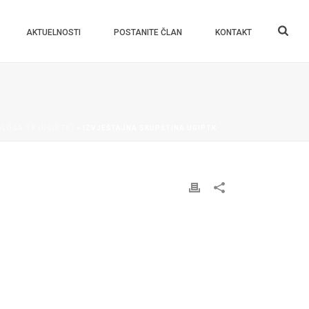
AKTUELNOSTI
POSTANITE ČLAN
KONTAKT
LOGA TK (UGIPTK)
»
IZVJEŠTAJNA SKUPŠTINA UGIPTK