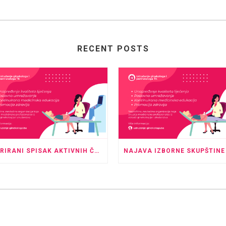
RECENT POSTS
AŽURIRANI SPISAK AKTIVNIH ČLANOVA UDRUŽENJA GINEKOLOGA I PERINATOLOGA TK – MAJ 2026.