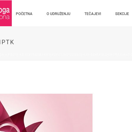
POČETNA
O UDRUŽENJU
TEČAJEVI
SEKCIJE
IPTK
CA
»
POZIV NA IZVJEŠTAJNU SKUPŠTINU UDRUŽENJA GINEKOLOGA I PERINATO