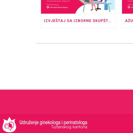
IZVJEŠTAJ SA IZBORNE SKUPŠTINE UGPTK, KOJA JE ODRŽANA U PROSTORU HOTELA “ROYAL” TUZLA SA POČETKOM U 20:00 SATI.