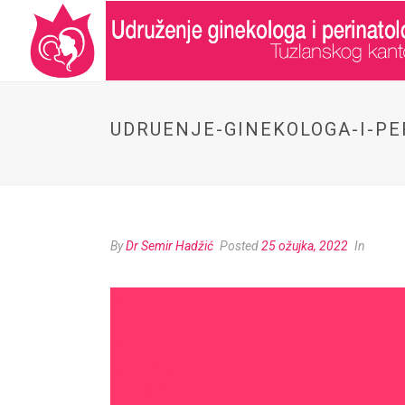
UDRUENJE-GINEKOLOGA-I-PE
By
Dr Semir Hadžić
Posted
25 ožujka, 2022
In