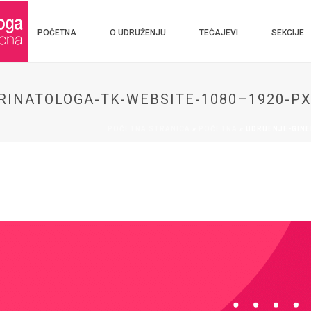
POČETNA
O UDRUŽENJU
TEČAJEVI
SEKCIJE
RINATOLOGA-TK-WEBSITE-1080–1920-P
POČETNA STRANICA
»
POČETNA
»
UDRUENJE-GINE