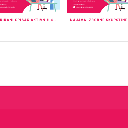
AŽURIRANI SPISAK AKTIVNIH ČLANOVA UDRUŽENJA GINEKOLOGA I PERINATOLOGA TK – MAJ 2026.