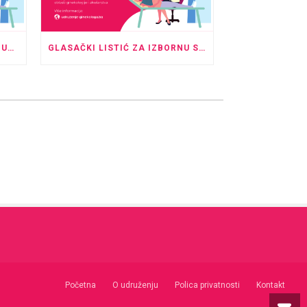
NAJAVA IZBORNE SKUPŠTINE UDRUŽENJA GINEKOLOGA I PERINATOLOGA TK
GLASAČKI LISTIĆ ZA IZBORNU SKUPŠTINU I UPUTE ZA GLASANJE U ODSUSTVU
Početna
O udruženju
Polica privatnosti
Kontakt