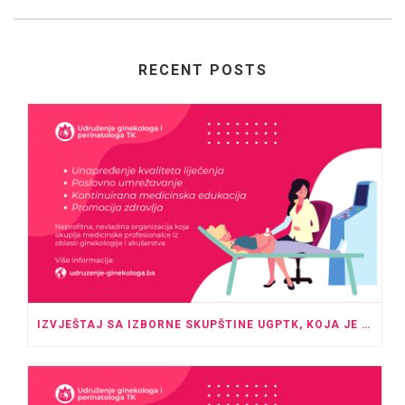
RECENT POSTS
IZVJEŠTAJ SA IZBORNE SKUPŠTINE UGPTK, KOJA JE ODRŽANA U PROSTORU HOTELA “ROYAL” TUZLA SA POČETKOM U 20:00 SATI.