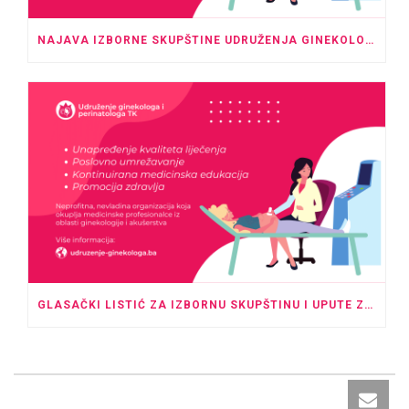
NAJAVA IZBORNE SKUPŠTINE UDRUŽENJA GINEKOLOGA I PERINATOLOGA TK
GLASAČKI LISTIĆ ZA IZBORNU SKUPŠTINU I UPUTE ZA GLASANJE U ODSUSTVU