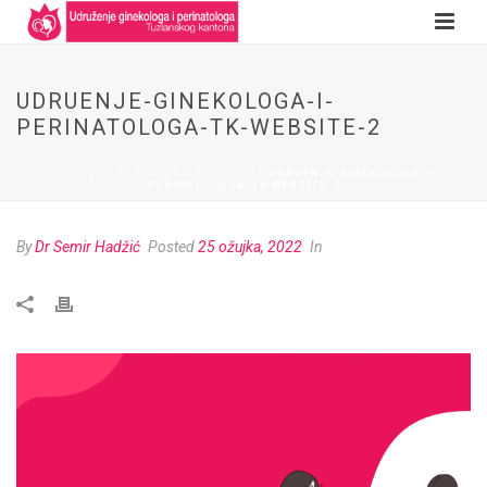
UDRUENJE-GINEKOLOGA-I-
PERINATOLOGA-TK-WEBSITE-2
POČETNA STRANICA
»
POČETNA
»
UDRUENJE-GINEKOLOGA-I-
PERINATOLOGA-TK-WEBSITE-2
By
Dr Semir Hadžić
Posted
25 ožujka, 2022
In