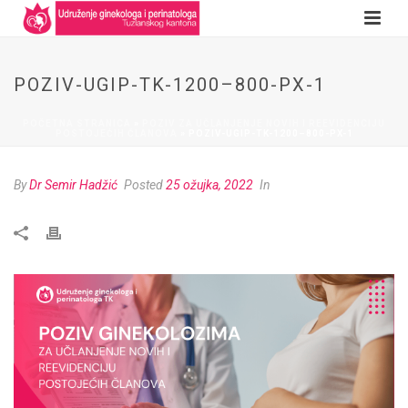
POZIV-UGIP-TK-1200–800-PX-1
POČETNA STRANICA
»
POZIV ZA UČLANJENJE NOVIH I REEVIDENCIJU
POSTOJEĆIH ČLANOVA
»
POZIV-UGIP-TK-1200–800-PX-1
By
Dr Semir Hadžić
Posted
25 ožujka, 2022
In