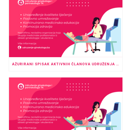
AŽURIRANI SPISAK AKTIVNIH ČLANOVA UDRUŽENJA GINEKOLOGA I PERINATOLOGA TK – MAJ 2026.