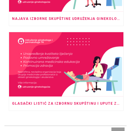
NAJAVA IZBORNE SKUPŠTINE UDRUŽENJA GINEKOLOGA I PERINATOLOGA TK
GLASAČKI LISTIĆ ZA IZBORNU SKUPŠTINU I UPUTE ZA GLASANJE U ODSUSTVU