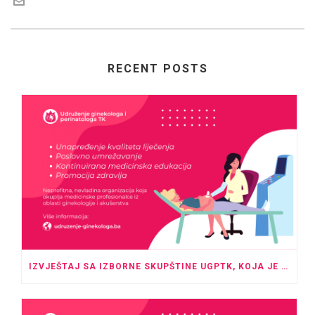
RECENT POSTS
IZVJEŠTAJ SA IZBORNE SKUPŠTINE UGPTK, KOJA JE ODRŽANA U PROSTORU HOTELA “ROYAL” TUZLA SA POČETKOM U 20:00 SATI.