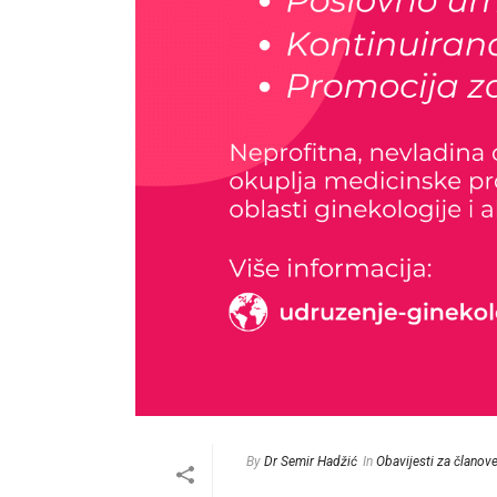
By
Dr Semir Hadžić
In
Obavijesti za članov