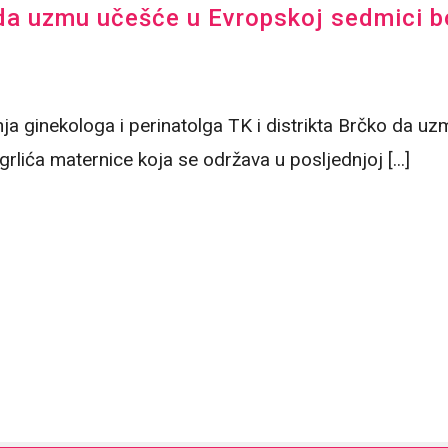
a uzmu učešće u Evropskoj sedmici bor
nja ginekologa i perinatolga TK i distrikta Brčko da u
rlića maternice koja se održava u posljednjoj [...]