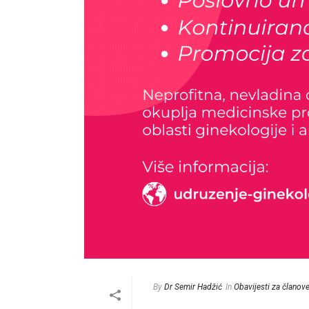
By
Dr Semir Hadžić
In
Obavijesti za članov