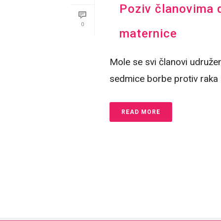
Poziv članovima d
0
maternice
Mole se svi članovi udruže
sedmice borbe protiv raka g
READ MORE