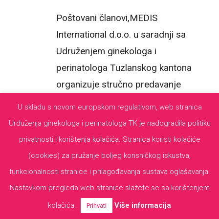
Poštovani članovi,MEDIS
International d.o.o. u saradnji sa
Udruženjem ginekologa i
perinatologa Tuzlanskog kantona
organizuje stručno predavanje
namijenjeno za specijaliste
U skladu s novom europskom regulativom, web stranica
ginekologije i [...]
Urduženja ginekologa i perinatologa TK je nadogradila politiku
privatnosti i korištenja kolačića. Stranica koristi kolačiće
READ MORE
(cookies) za pružanje boljeg korisničkog iskustva,
funkcionalnosti stranice i prilagođavanja sustava oglašavanja.
Nastavkom pregleda web stranice slažete se sa korištenjem
kolačića.
Više informacija
Prihvati