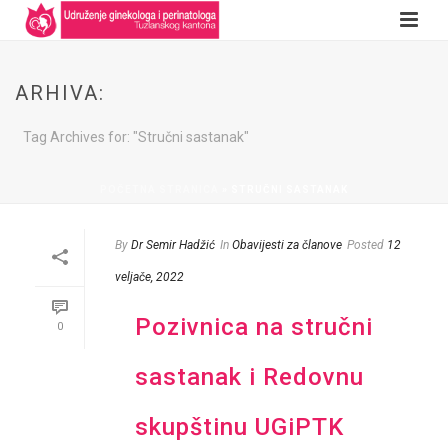
ARHIVA:
Tag Archives for: "Stručni sastanak"
POČETNA STRANICA
»
STRUČNI SASTANAK
By
Dr Semir Hadžić
In
Obavijesti za članove
Posted
12
veljače, 2022
Pozivnica na stručni
0
sastanak i Redovnu
skupštinu UGiPTK