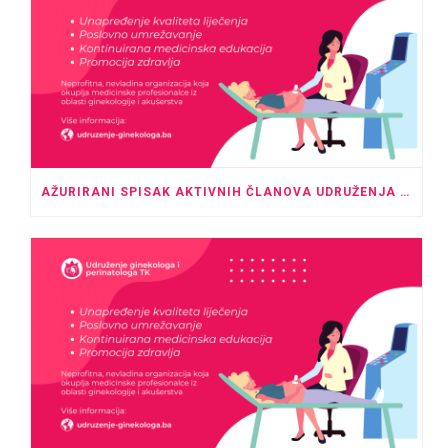
AŽURIRANI SPISAK AKTIVNIH ČLANOVA UDRUŽENJA GINEKOLOGA I PERINATOLOGA TK – MAJ 2026.