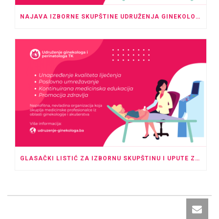
NAJAVA IZBORNE SKUPŠTINE UDRUŽENJA GINEKOLOGA I PERINATOLOGA TK
GLASAČKI LISTIĆ ZA IZBORNU SKUPŠTINU I UPUTE ZA GLASANJE U ODSUSTVU