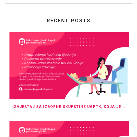
RECENT POSTS
IZVJEŠTAJ SA IZBORNE SKUPŠTINE UGPTK, KOJA JE ODRŽANA U PROSTORU HOTELA “ROYAL” TUZLA SA POČETKOM U 20:00 SATI.