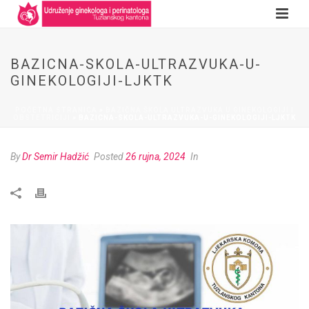
BAZICNA-SKOLA-ULTRAZVUKA-U-
GINEKOLOGIJI-LJKTK
POČETNA STRANICA
»
BAZIČNA ŠKOLA ULTRAZVUKA U GINEKOLOGIJI I
OBSTETRICIJI
»
BAZICNA-SKOLA-ULTRAZVUKA-U-GINEKOLOGIJI-LJKTK
By
Dr Semir Hadžić
Posted
26 rujna, 2024
In