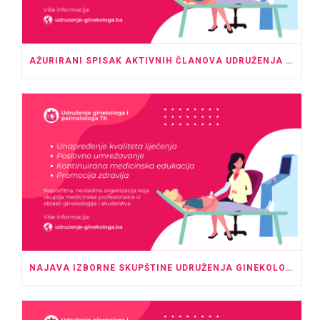
AŽURIRANI SPISAK AKTIVNIH ČLANOVA UDRUŽENJA GINEKOLOGA I PERINATOLOGA TK – MAJ 2026.
NAJAVA IZBORNE SKUPŠTINE UDRUŽENJA GINEKOLOGA I PERINATOLOGA TK