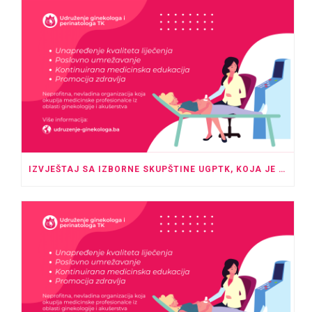
IZVJEŠTAJ SA IZBORNE SKUPŠTINE UGPTK, KOJA JE ODRŽANA U PROSTORU HOTELA “ROYAL” TUZLA SA POČETKOM U 20:00 SATI.