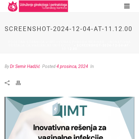
SCREENSHOT-2024-12-04-AT-11.12.00
POČETNA STRANICA
»
IMT I VEMAX PHARMA WEBINAR: „INOVATIVNA
REŠENJA ZA VAGINALNE INFEKCIJE“
»
SCREENSHOT-2024-12-04-AT-
11.12.00
By
Dr Semir Hadžić
Posted
4 prosinca, 2024
In