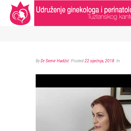
By
Dr Semir Hadžić
Posted
22 siječnja, 2018
In