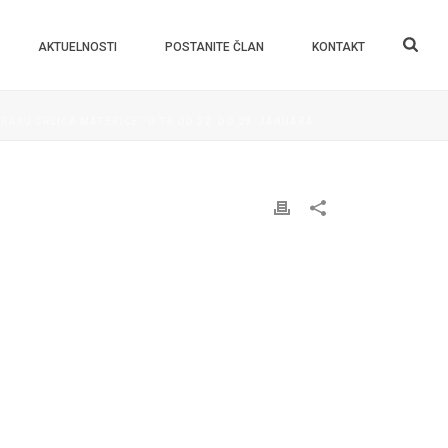
AKTUELNOSTI
POSTANITE ČLAN
KONTAKT
AKU GRLIĆA MATERICE“ U TK OD 22. DO 28. JANUARA