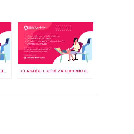
NAJAVA IZBORNE SKUPŠTINE UDRUŽENJA GINEKOLOGA I PERINATOLOGA TK
GLASAČKI LISTIĆ ZA IZBORNU SKUPŠTINU I UPUTE ZA GLASANJE U ODSUSTVU