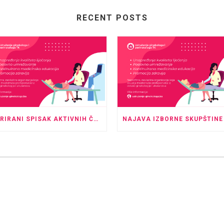
RECENT POSTS
AŽURIRANI SPISAK AKTIVNIH ČLANOVA UDRUŽENJA GINEKOLOGA I PERINATOLOGA TK – MAJ 2026.