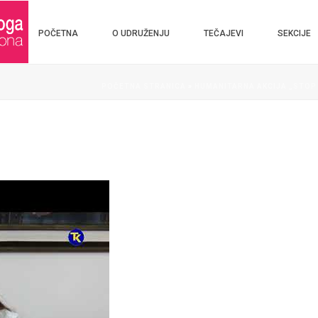
POČETNA
O UDRUŽENJU
TEČAJEVI
SEKCIJE
POČETNA STRANICA
»
HUMANITARNA AKCIJA „STOP R