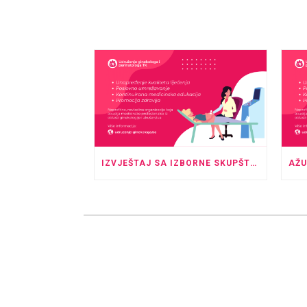
IZVJEŠTAJ SA IZBORNE SKUPŠTINE UGPTK, KOJA JE ODRŽANA U PROSTORU HOTELA “ROYAL” TUZLA SA POČETKOM U 20:00 SATI.