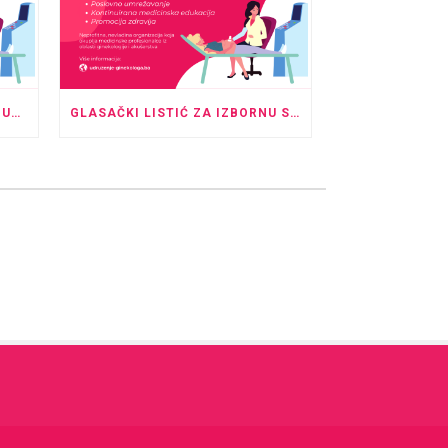
NAJAVA IZBORNE SKUPŠTINE UDRUŽENJA GINEKOLOGA I PERINATOLOGA TK
GLASAČKI LISTIĆ ZA IZBORNU SKUPŠTINU I UPUTE ZA GLASANJE U ODSUSTVU