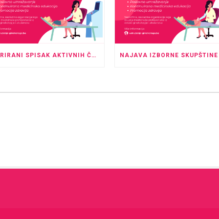
AŽURIRANI SPISAK AKTIVNIH ČLANOVA UDRUŽENJA GINEKOLOGA I PERINATOLOGA TK – MAJ 2026.