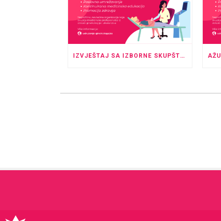
IZVJEŠTAJ SA IZBORNE SKUPŠTINE UGPTK, KOJA JE ODRŽANA U PROSTORU HOTELA “ROYAL” TUZLA SA POČETKOM U 20:00 SATI.