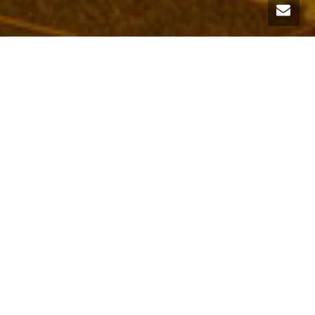
ANOGENITAL NEOPLASIA IN
FOCUS – BEOGRAD, 26–27.
SEPTEMBAR 2025 (RANA
REGISTRACIJA DO 31.
AUGUSTA)
Pozivamo članove udruženja na dvodnevnu
konferenciju
“ANOGENITAL NEOPLASIA IN
FOCUS”
koja se održava
26–27. septembra