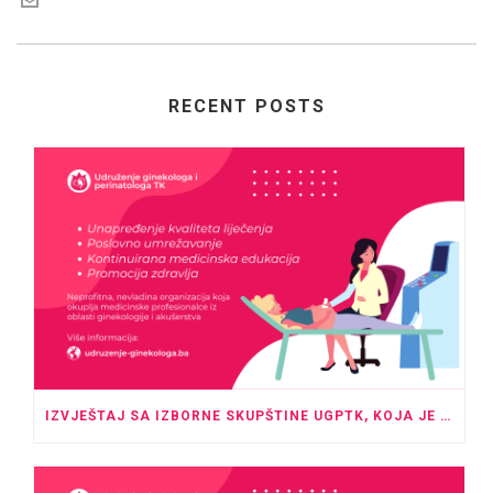
RECENT POSTS
IZVJEŠTAJ SA IZBORNE SKUPŠTINE UGPTK, KOJA JE ODRŽANA U PROSTORU HOTELA “ROYAL” TUZLA SA POČETKOM U 20:00 SATI.