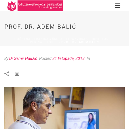
PROF. DR. ADEM BALIĆ
POČETNA STRANICA
»
ŠKOLA ULTRAZVUKA U GINEKOLOGIJI I
PERINATOLOGIJI
»
PROF. DR. ADEM BALIĆ
By
Dr Semir Hadžić
Posted
21 listopada, 2018
In