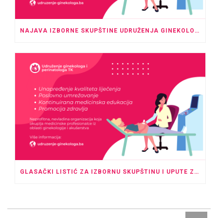
NAJAVA IZBORNE SKUPŠTINE UDRUŽENJA GINEKOLOGA I PERINATOLOGA TK
GLASAČKI LISTIĆ ZA IZBORNU SKUPŠTINU I UPUTE ZA GLASANJE U ODSUSTVU