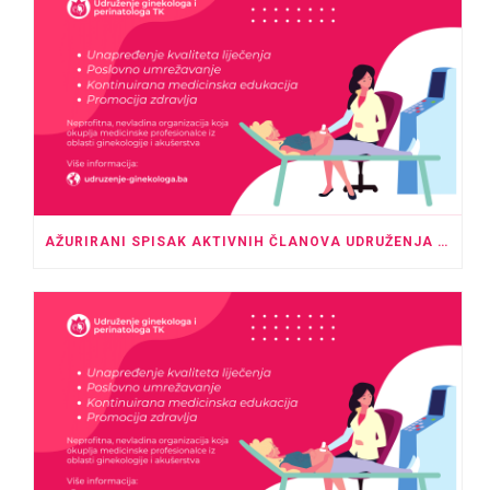
AŽURIRANI SPISAK AKTIVNIH ČLANOVA UDRUŽENJA GINEKOLOGA I PERINATOLOGA TK – MAJ 2026.