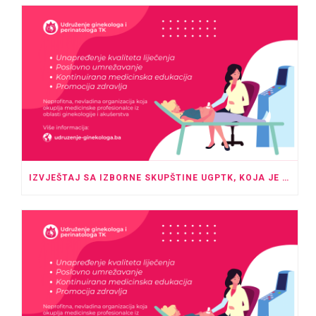
IZVJEŠTAJ SA IZBORNE SKUPŠTINE UGPTK, KOJA JE ODRŽANA U PROSTORU HOTELA “ROYAL” TUZLA SA POČETKOM U 20:00 SATI.