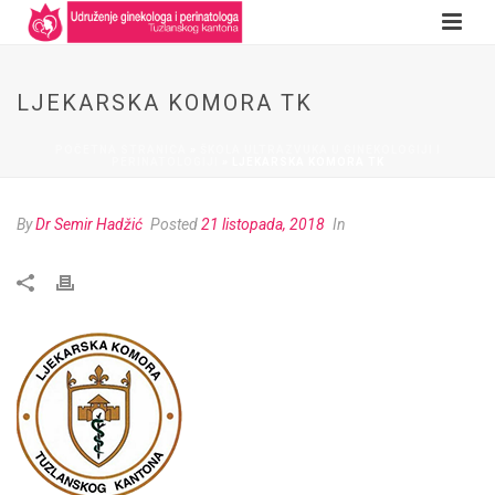
LJEKARSKA KOMORA TK
POČETNA STRANICA
»
ŠKOLA ULTRAZVUKA U GINEKOLOGIJI I
PERINATOLOGIJI
»
LJEKARSKA KOMORA TK
By
Dr Semir Hadžić
Posted
21 listopada, 2018
In