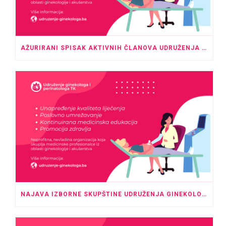
AŽURIRANI SPISAK AKTIVNIH ČLANOVA UDRUŽENJA GINEKOLOGA I PERINATOLOGA TK – MAJ 2026.
NAJAVA IZBORNE SKUPŠTINE UDRUŽENJA GINEKOLOGA I PERINATOLOGA TK