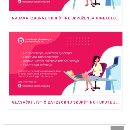
NAJAVA IZBORNE SKUPŠTINE UDRUŽENJA GINEKOLOGA I PERINATOLOGA TK
GLASAČKI LISTIĆ ZA IZBORNU SKUPŠTINU I UPUTE ZA GLASANJE U ODSUSTVU