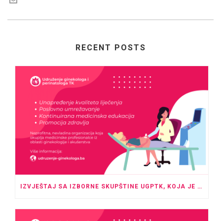
RECENT POSTS
IZVJEŠTAJ SA IZBORNE SKUPŠTINE UGPTK, KOJA JE ODRŽANA U PROSTORU HOTELA “ROYAL” TUZLA SA POČETKOM U 20:00 SATI.