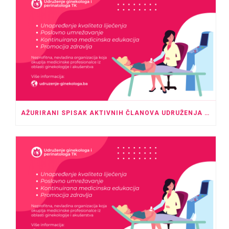
AŽURIRANI SPISAK AKTIVNIH ČLANOVA UDRUŽENJA GINEKOLOGA I PERINATOLOGA TK – MAJ 2026.