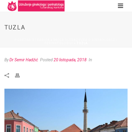
TUZLA
POČETNA STRANICA
»
ŠKOLA ULTRAZVUKA U GINEKOLOGIJI I
PERINATOLOGIJI
»
TUZLA
By
Dr Semir Hadžić
Posted
20 listopada, 2018
In