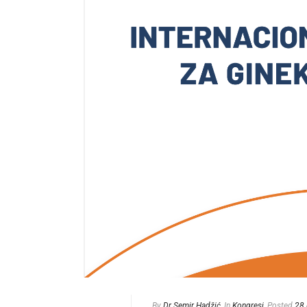
By
Dr Semir Hadžić
In
Kongresi
Posted
28 