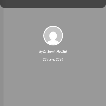
By
Dr Semir Hadžić
28 rujna, 2024