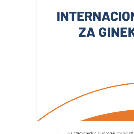
By
Dr Semir Hadžić
In
Kongresi
Posted
28 