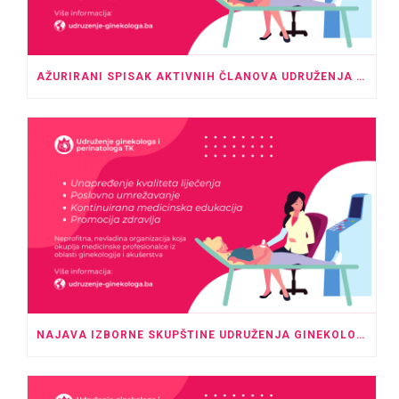
AŽURIRANI SPISAK AKTIVNIH ČLANOVA UDRUŽENJA GINEKOLOGA I PERINATOLOGA TK – MAJ 2026.
NAJAVA IZBORNE SKUPŠTINE UDRUŽENJA GINEKOLOGA I PERINATOLOGA TK