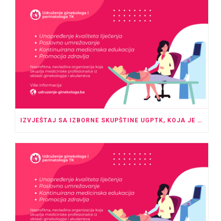
IZVJEŠTAJ SA IZBORNE SKUPŠTINE UGPTK, KOJA JE ODRŽANA U PROSTORU HOTELA “ROYAL” TUZLA SA POČETKOM U 20:00 SATI.