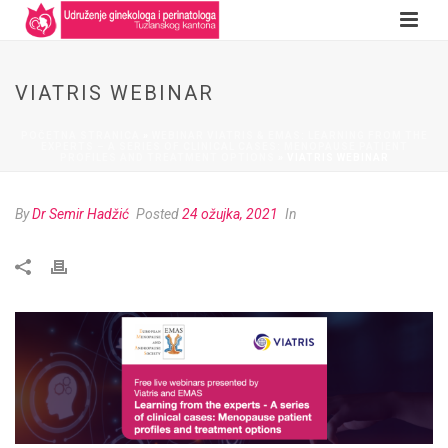
VIATRIS WEBINAR
POČETNA STRANICA
»
WEBINAR VIATRIS & EMAS: LEARNING FROM THE
EXPERTS – A SERIES OF CLINICAL CASES: MENOPAUSE PATIENT
PROFILES AND TREATMENT OPTIONS
»
VIATRIS WEBINAR
By
Dr Semir Hadžić
Posted
24 ožujka, 2021
In