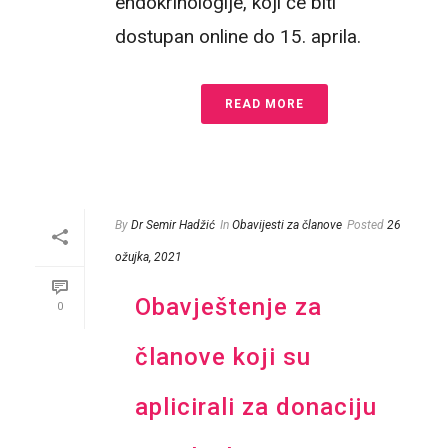
endokrinologije, koji će biti
dostupan online do 15. aprila.
READ MORE
By
Dr Semir Hadžić
In
Obavijesti za članove
Posted
26
ožujka, 2021
Obavještenje za
0
članove koji su
aplicirali za donaciju