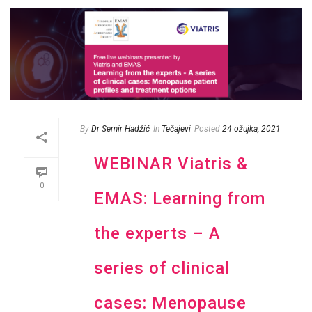
By
Dr Semir Hadžić
In
Tečajevi
Posted
24 ožujka, 2021
WEBINAR Viatris &
0
EMAS: Learning from
the experts – A
series of clinical
cases: Menopause