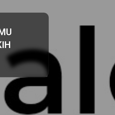
EMU
KIH