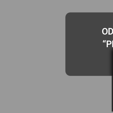
OD
“P