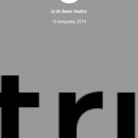
By
Dr Semir Hadžić
16 listopada, 2019