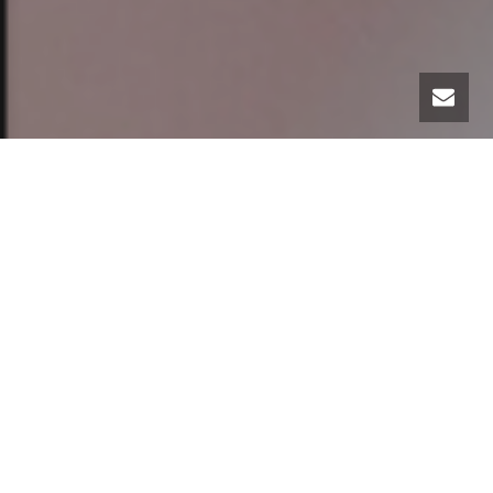
Treća obavijest o simpoziju Prvi
perinatološki dani UGPTK sa
međunarodnim učešćem
datumu, vremenu i mjestu održavanja
simpozija
članovima Organizacionog i Naučnog odbora
pozvanim predavačima